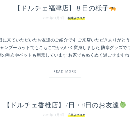
【ドルチェ福津店】８日の様子
2021年11月8日
福津店ブログ
福
8日に来ていただいたお友達のご紹介です ご来店いただきありがと
シャンプーカットでもこもこでかわいく変身しました 防寒グッズで
用の毛布やベットも用意しています お家でもぬくぬく過ごせますね 
READ MORE
【ドルチェ香椎店】7日・8日のお友達
2021年11月8日
千早店ブログ