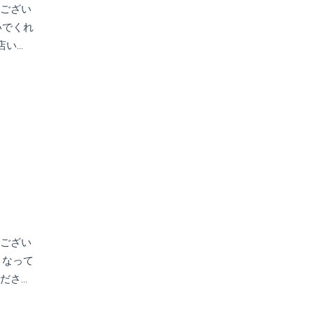
うござい
いでくれ
店い…
うござい
くなって
ださ…