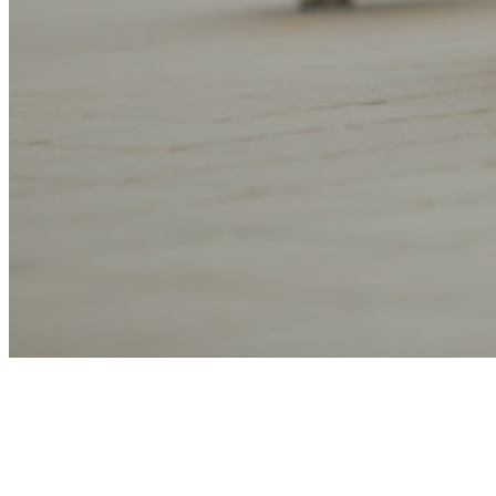
ド
ル
チ