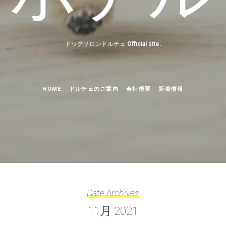
ドッグサロンドルチェ
Official site.
HOME
ドルチェのご案内
会社概要
新着情報
Date Archives
11月 2021