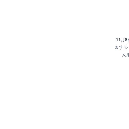
ェ
（
11月
ます 
ん
岡