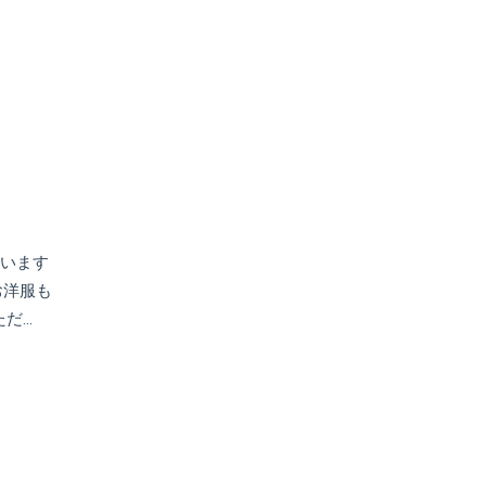
ざいます
お洋服も
ただ…