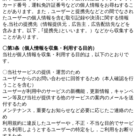
カード番号，運転免許証番号などの個人情報をお尋ねするこ
店）
とがあります。また，ユーザーと提携先などとの間でなされ
たユーザーの個人情報を含む取引記録や決済に関する情報
｜
を,当社の提携先（情報提供元，広告主，広告配信先などを
含みます。以下，｢提携先｣といいます。）などから収集する
ペ
ことがあります。
ッ
〇第3条（個人情報を収集・利用する目的）
当社が個人情報を収集・利用する目的は，以下のとおりで
ト
す。
〇当社サービスの提供・運営のため
サ
ユーザーからのお問い合わせに回答するため（本人確認を行
うことを含む）
ロ
ユーザーが利用中のサービスの新機能，更新情報，キャンペ
ーン等及び当社が提供する他のサービスの案内のメールを送
ン・
付するため
メンテナンス，重要なお知らせなど必要に応じたご連絡のた
ペ
め
利用規約に違反したユーザーや，不正・不当な目的でサービ
ッ
スを利用しようとするユーザーの特定をし，ご利用をお断り
するため