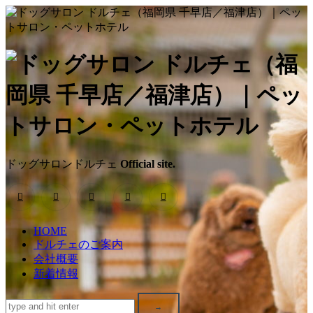
ド
ッ
グ
サ
ドッグサロンドルチェ
Official site.
ロ
ン
HOME
ド
ドルチェのご案内
会社概要
ル
新着情報
チ