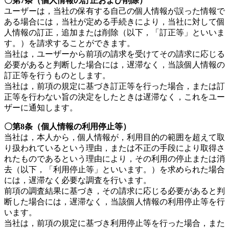
〇第7条（個人情報の訂正および削除）
ユーザーは，当社の保有する自己の個人情報が誤った情報で
ある場合には，当社が定める手続きにより，当社に対して個
人情報の訂正，追加または削除（以下，「訂正等」といいま
す。）を請求することができます。
当社は，ユーザーから前項の請求を受けてその請求に応じる
必要があると判断した場合には，遅滞なく，当該個人情報の
訂正等を行うものとします。
当社は，前項の規定に基づき訂正等を行った場合，または訂
正等を行わない旨の決定をしたときは遅滞なく，これをユー
ザーに通知します。
〇第8条（個人情報の利用停止等）
当社は，本人から，個人情報が，利用目的の範囲を超えて取
り扱われているという理由，または不正の手段により取得さ
れたものであるという理由により，その利用の停止または消
去（以下，「利用停止等」といいます。）を求められた場合
には，遅滞なく必要な調査を行います。
前項の調査結果に基づき，その請求に応じる必要があると判
断した場合には，遅滞なく，当該個人情報の利用停止等を行
います。
当社は，前項の規定に基づき利用停止等を行った場合，また