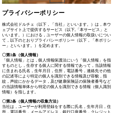
ェ
プライバシーポリシー
（福
株式会社ドルチェ（以下，「当社」といいます。）は，本ウ
ェブサイト上で提供するサービス（以下,「本サービス」と
岡
いいます。）における，ユーザーの個人情報の取扱いについ
て，以下のとおりプライバシーポリシー（以下，「本ポリシ
県
ー」といいます。）を定めます。
千
〇第1条（個人情報）
「個人情報」とは，個人情報保護法にいう「個人情報」を指
早
すものとし，生存する個人に関する情報であって，当該情報
に含まれる氏名，生年月日，住所，電話番号，連絡先その他
店
の記述等により特定の個人を識別できる情報及び容貌，指
紋，声紋にかかるデータ，及び健康保険証の保険者番号など
／
の当該情報単体から特定の個人を識別できる情報（個人識別
情報）を指します。
福
〇第2条（個人情報の収集方法）
当社は，ユーザーが利用登録をする際に氏名，生年月日，住
津
所，電話番号，メールアドレス，銀行口座番号，クレジット