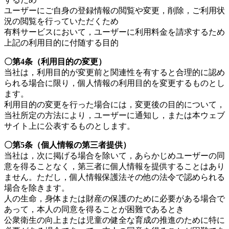
ト
ユーザーにご自身の登録情報の閲覧や変更，削除，ご利用状
況の閲覧を行っていただくため
ホ
有料サービスにおいて，ユーザーに利用料金を請求するため
上記の利用目的に付随する目的
テ
〇第4条（利用目的の変更）
当社は，利用目的が変更前と関連性を有すると合理的に認め
ル
られる場合に限り，個人情報の利用目的を変更するものとし
ます。
利用目的の変更を行った場合には，変更後の目的について，
当社所定の方法により，ユーザーに通知し，または本ウェブ
サイト上に公表するものとします。
〇第5条（個人情報の第三者提供）
当社は，次に掲げる場合を除いて，あらかじめユーザーの同
意を得ることなく，第三者に個人情報を提供することはあり
ません。ただし，個人情報保護法その他の法令で認められる
場合を除きます。
人の生命，身体または財産の保護のために必要がある場合で
あって，本人の同意を得ることが困難であるとき
公衆衛生の向上または児童の健全な育成の推進のために特に