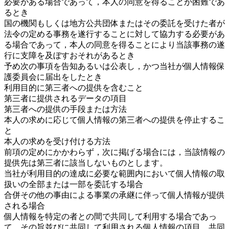
必要がある場合であって，本人の同意を得ることが困難であ
るとき
国の機関もしくは地方公共団体またはその委託を受けた者が
法令の定める事務を遂行することに対して協力する必要があ
る場合であって，本人の同意を得ることにより当該事務の遂
行に支障を及ぼすおそれがあるとき
予め次の事項を告知あるいは公表し，かつ当社が個人情報保
護委員会に届出をしたとき
利用目的に第三者への提供を含むこと
第三者に提供されるデータの項目
第三者への提供の手段または方法
本人の求めに応じて個人情報の第三者への提供を停止するこ
と
本人の求めを受け付ける方法
前項の定めにかかわらず，次に掲げる場合には，当該情報の
提供先は第三者に該当しないものとします。
当社が利用目的の達成に必要な範囲内において個人情報の取
扱いの全部または一部を委託する場合
合併その他の事由による事業の承継に伴って個人情報が提供
される場合
個人情報を特定の者との間で共同して利用する場合であっ
て，その旨並びに共同して利用される個人情報の項目，共同