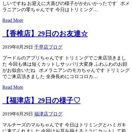
しいですね お迎えに大喜びの様子がかわいかったです ポメ
ト
ラニアンの零ちゃんです 今日はトリミング…
ホ
Read More
テ
【香椎店】29日のお友達☆
ル
2019年8月29日
千早店ブログ
プードルのアプリちゃんです トリミングでご来店頂きまし
た 今回も体は短くカットしサッパリ大変身 ふわふわのお顔
がお似合いだね ポメラニアンのモカちゃんです トリミング
でご来店頂きました 全身長めにコロコロカ…
Read More
【福津店】29日の様子♡
2019年8月29日
福津店ブログ
マルチーズのマルちゃんです 今日はトリミングとハミガキ
に来てくれました 今回はお耳を揃えるようにカットして前