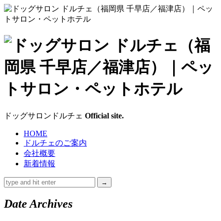
ド
ッ
グ
サ
ドッグサロンドルチェ
Official site.
ロ
HOME
ドルチェのご案内
ン
会社概要
新着情報
ド
ル
Date Archives
チ