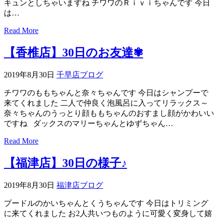
キュンとしちゃいますね チワワのＲｉｖｉちゃんです 今日
店）
は…
Read More
｜
【香椎店】30日のお友達✾
ペ
2019年8月30日
千早店ブログ
ッ
チワワのももちゃんと奈々ちゃんです 今日はシャンプーで
ト
来てくれました 二人で仲良く泡風呂に入ってリラックス～
奈々ちゃんのうっとり顔ももちゃんのおすまし顔がかわいい
サ
ですね ダックスのマリーちゃんとゆずちゃん…
ロ
Read More
ン・
【福津店】30日の様子♪
ペ
2019年8月30日
福津店ブログ
プードルのかいちゃんとくうちゃんです 今日はトリミング
ッ
に来てくれました お2人共いつものように可愛く変身して嬉