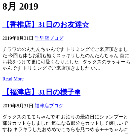
8月 2019
ェ
（福
【香椎店】31日のお友達☆
岡
2019年8月31日
千早店ブログ
県
チワワののんたんちゃんです トリミングでご来店頂きまし
た 今回も体もお顔も短くスッキリしたのんたんちゃん 首に
千
お花をつけて更に可愛くなりました ダックスのラッキーち
ゃんです トリミングでご来店頂きました い…
早
Read More
店
【福津店】31日の様子✾
／
2019年8月31日
福津店ブログ
福
ダックスのモモちゃんです お泊りの最終日にシャンプーと
部分カットをしました 気になる部分をカットして嬉しいで
津
すね キラキラしたおめめでこちらを見つめるモモちゃんに