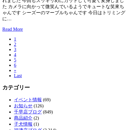
れました 今回もスッキリめにカットして可愛く変身しまし
た カメラに向かって微笑んでいるようでキュートな笑來ち
ゃんです シーズーのマーブルちゃんです 今日はトリミング
に…
Read More
1
2
3
4
5
6
»
Last
カテゴリー
イベント情報
(69)
お知らせ
(126)
千早店ブログ
(849)
商品紹介
(2)
子犬情報
(1)