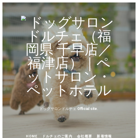
ド
ッ
グ
サ
ロ
ン
ド
ドッグサロンドルチェ
Official site.
ル
チ
HOME
ドルチェのご案内
会社概要
新着情報