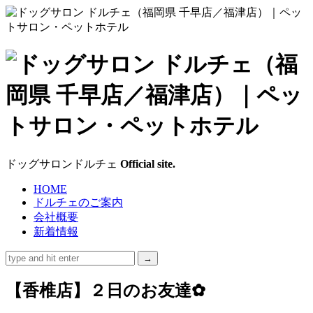
ド
ッ
グ
サ
ドッグサロンドルチェ
Official site.
ロ
HOME
ドルチェのご案内
ン
会社概要
新着情報
ド
ル
【香椎店】２日のお友達✿
チ