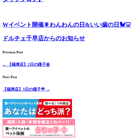
ト
ホ
Wイベント開催🎇わんわんの日&いい歯の日🐩🦷
テ
ドルチェ千早店からのお知らせ
ル
Previous Post
←
【福津店】2日の様子🌼
Next Post
【福津店】3日の様子🌹
→