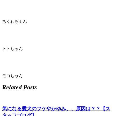
店）
｜
ちくわちゃん
ペ
ッ
トトちゃん
ト
サ
ロ
モコちゃん
ン・
Related Posts
ペ
気になる愛犬のフケやかゆみ、、原因は？？【ス
ッ
タッフブログ】