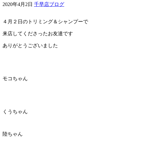
2020年4月2日
千早店ブログ
ェ
４月２日のトリミング＆シャンプーで
（福
来店してくださったお友達です
岡
ありがとうございました
県
千
モコちゃん
早
店
／
くうちゃん
福
陸ちゃん
津