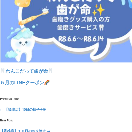
ル
わんこだって歯が命
５月のLINEクーポン
Previous Post
←
【福津店】10日の様子✈☀
Next Post
【香椎店】１０日のお友達☆
→