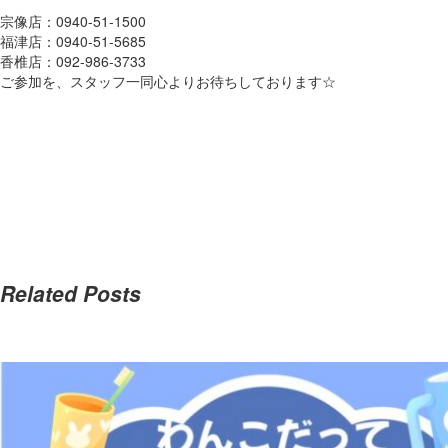
ペ
宗像店：0940-51-1500
福津店：0940-51-5685
ッ
香椎店：092-986-3733
ご参加を、スタッフ一同心よりお待ちしております☆
ト
サ
ロ
ン・
ペ
Related Posts
ッ
ト
ホ
テ