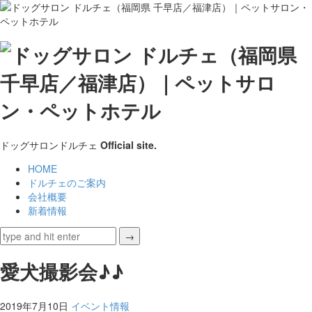
ド
ッ
グ
サ
ドッグサロンドルチェ
Official site.
ロ
HOME
ドルチェのご案内
ン
会社概要
新着情報
ド
ル
愛犬撮影会♪♪
チ
ェ
2019年7月10日
イベント情報