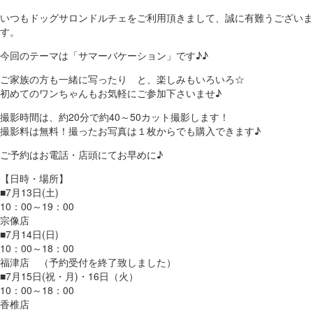
（福
いつもドッグサロンドルチェをご利用頂きまして、誠に有難うございま
す。
岡
今回のテーマは「サマーバケーション」です♪♪
県
ご家族の方も一緒に写ったり と、楽しみもいろいろ☆
初めてのワンちゃんもお気軽にご参加下さいませ♪
千
撮影時間は、約20分で約40～50カット撮影します！
早
撮影料は無料！撮ったお写真は１枚からでも購入できます♪
店
ご予約はお電話・店頭にてお早めに♪
【日時・場所】
／
■7月13日(土)
10：00～19：00
福
宗像店
■7月14日(日)
津
10：00～18：00
福津店 （予約受付を終了致しました）
店）
■7月15日(祝・月)・16日（火）
10：00～18：00
｜
香椎店