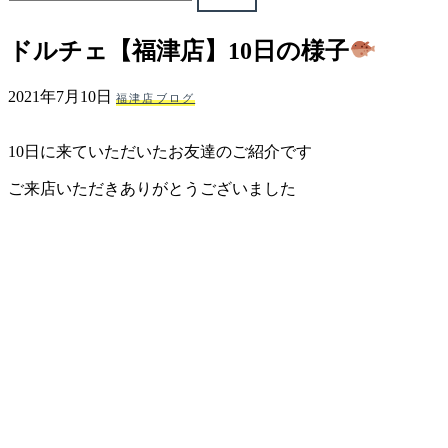
ェ
ドルチェ【福津店】10日の様子
（福
2021年7月10日
福津店ブログ
岡
10日に来ていただいたお友達のご紹介です
県
ご来店いただきありがとうございました
千
早
店
／
福
津