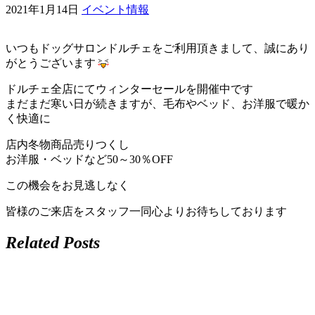
2021年1月14日
イベント情報
ェ
いつもドッグサロンドルチェをご利用頂きまして、誠にあり
（福
がとうございます
岡
ドルチェ全店にてウィンターセールを開催中です
まだまだ寒い日が続きますが、毛布やベッド、お洋服で暖か
県
く快適に
店内冬物商品売りつくし
千
お洋服・ベッドなど50～30％OFF
早
この機会をお見逃しなく
店
皆様のご来店をスタッフ一同心よりお待ちしております
／
Related Posts
福
津