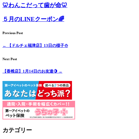
🦷わんこだって歯が命🦷
店）
５月のLINEクーポン🌈
｜
Previous Post
ペ
←
【ドルチェ福津店】13日の様子⛄
ッ
Next Post
ト
【香椎店】1月14日のお友達🍋
→
サ
ロ
ン・
ペ
カテゴリー
ッ