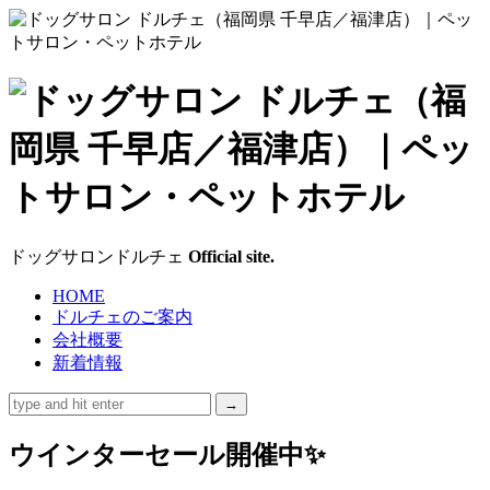
ド
ッ
グ
サ
ドッグサロンドルチェ
Official site.
ロ
HOME
ドルチェのご案内
ン
会社概要
新着情報
ド
ル
ウインターセール開催中✨
チ