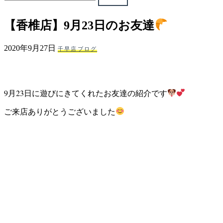
ェ
【香椎店】9月23日のお友達
（福
2020年9月27日
千早店ブログ
岡
県
9月23
日に遊びにきてくれたお友達の紹介です
千
ご来店ありがとうございました
早
店
／
福
津