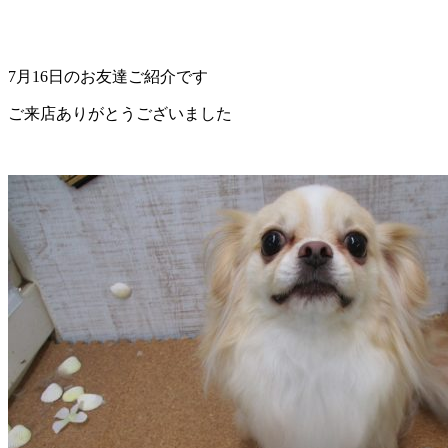
ェ
（福
7月16日のお友達ご紹介です
岡
ご来店ありがとうございました
県
千
早
店
／
福
津