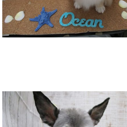
店）
｜
ペ
ッ
ト
サ
ロ
ン・
ペ
ッ