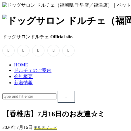
ド
ッ
ドッグサロンドルチェ
Official site.
グ
サ
HOME
ロ
ドルチェのご案内
会社概要
ン
新着情報
ド
ル
【香椎店】7月16日のお友達☆ミ
チ
2020年7月16日
千早店ブログ