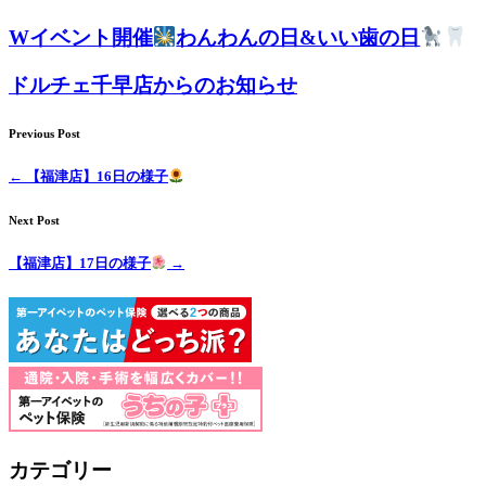
Wイベント開催
わんわんの日&いい歯の日
ドルチェ千早店からのお知らせ
Previous Post
←
【福津店】16日の様子
Next Post
【福津店】17日の様子
→
カテゴリー