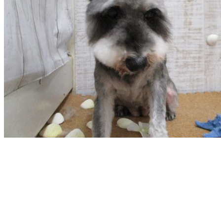
ト
ホ
テ
ル