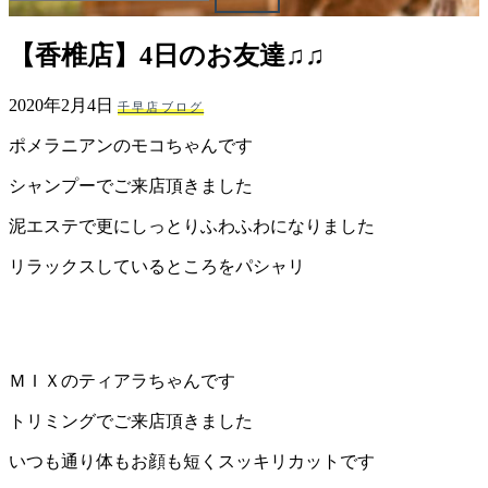
ェ
【香椎店】4日のお友達♫♫
（福
2020年2月4日
千早店ブログ
岡
ポメラニアンのモコちゃんです
県
シャンプーでご来店頂きました
千
泥エステで更にしっとりふわふわになりました
リラックスしているところをパシャリ
早
店
／
ＭＩＸのティアラちゃんです
福
トリミングでご来店頂きました
いつも通り体もお顔も短くスッキリカットです
津