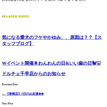
ト
ホ
RELATED POSTS
テ
ル
気になる愛犬のフケやかゆみ、、原因は？？【ス
タッフブログ】
Wイベント開催🎇わんわんの日&いい歯の日🐩🦷
ドルチェ千早店からのお知らせ
Previous Post
←
【香椎店】3日のお友達❀❀
Next Post