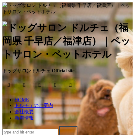
ド
ッ
グ
サ
ドッグサロンドルチェ
Official site.
ロ
ン
HOME
ド
ドルチェのご案内
会社概要
ル
新着情報
チ