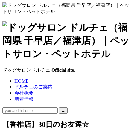
ド
ッ
グ
サ
ドッグサロンドルチェ
Official site.
ロ
HOME
ドルチェのご案内
ン
会社概要
新着情報
ド
ル
【香椎店】30日のお友達☆
チ