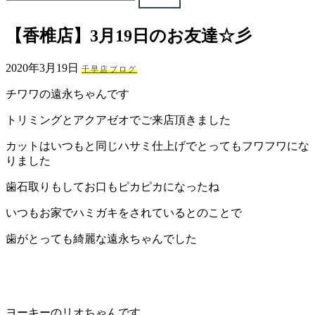
ェ
【香椎店】3月19日のお友達☆彡
（福
2020年3月19日
千早店ブログ
岡
チワワの遠永ちゃんです
県
トリミングとアクアゼオでご来店頂きました
千
カットはいつもと同じハサミ仕上げでとってもフワフワにな
りました
早
歯石取りもしてお口もピカピカになったね
店
いつもお家でハミガキをされているとのことで
／
歯がとっても綺麗な遠永ちゃんでした
福
津
ヨーキーのリオちゃんです