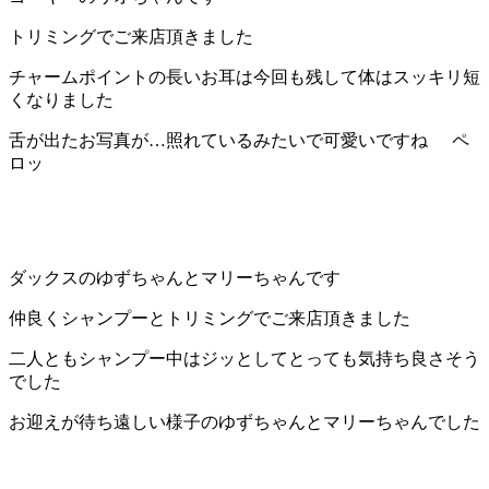
店）
トリミングでご来店頂きました
｜
チャームポイントの長いお耳は今回も残して体はスッキリ短
くなりました
ペ
舌が出たお写真が…照れているみたいで可愛いですね
ペ
ロッ
ッ
ト
サ
ダックスのゆずちゃんとマリーちゃんです
ロ
仲良くシャンプーとトリミングでご来店頂きました
二人ともシャンプー中はジッとしてとっても気持ち良さそう
ン・
でした
ペ
お迎えが待ち遠しい様子のゆずちゃんとマリーちゃんでした
ッ