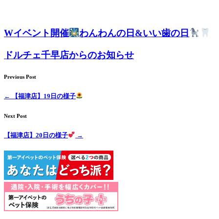
Wイベント開催
わんわんの日&いい歯の日
ドルチェ千早店からのお知らせ
Previous Post
←
【福津店】19日の様子
Next Post
【福津店】20日の様子
→