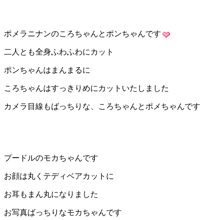
店）
｜
ポメラニナンのころちゃんとポンちゃんです
二人とも全身ふわふわにカット
ペ
ポンちゃんはまんまるに
ッ
ころちゃんはすっきりめにカットいたしました
ト
カメラ目線もばっちりな、ころちゃんとポメちゃんです
サ
ロ
プードルのモカちゃんです
ン・
お顔は丸くテディベアカットに
ペ
お耳もまん丸になりました
ッ
お写真ばっちりなモカちゃんです