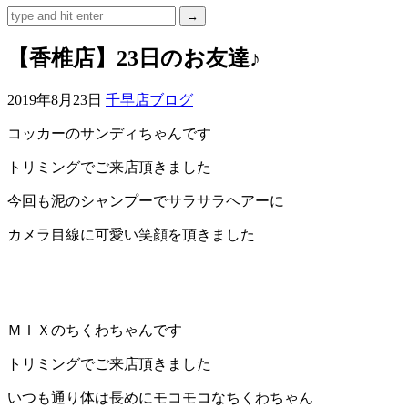
ェ
【香椎店】23日のお友達♪
（福
2019年8月23日
千早店ブログ
岡
コッカーのサンディちゃんです
県
トリミングでご来店頂きました
千
今回も泥のシャンプーでサラサラヘアーに
早
カメラ目線に可愛い笑顔を頂きました
店
／
ＭＩＸのちくわちゃんです
福
トリミングでご来店頂きました
津
いつも通り体は長めにモコモコなちくわちゃん