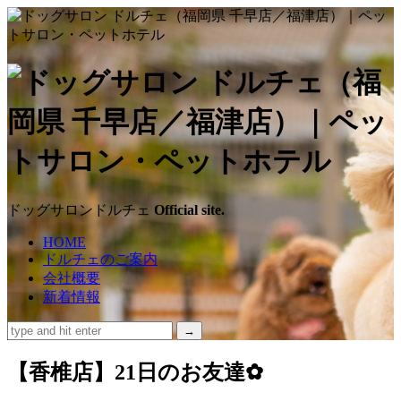
ド
ッ
グ
サ
ドッグサロンドルチェ
Official site.
ロ
HOME
ドルチェのご案内
ン
会社概要
新着情報
ド
ル
【香椎店】21日のお友達✿
チ