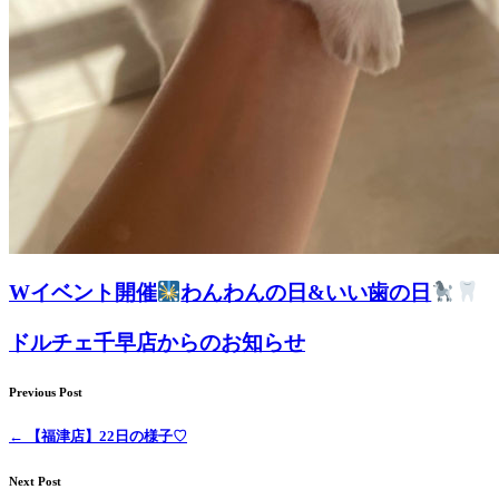
Wイベント開催
わんわんの日&いい歯の日
ドルチェ千早店からのお知らせ
Previous Post
←
【福津店】22日の様子♡
Next Post