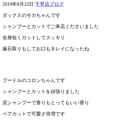
2019年8月22日
千早店ブログ
ェ
ダックスのモカちゃんです
（福
シャンプーとカットでご来店くださいました
岡
全身短くカットしてスッキリ
歯石取りもしてお口もキレイになったね
県
千
早
プードルのコロンちゃんです
店
シャンプーとカットを頑張りました
／
泥シャンプーで香りもとってもいい香り
ベアカットで可愛さ倍増です
福
津