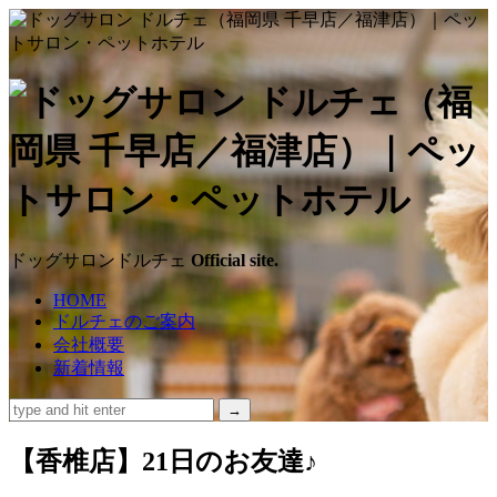
ド
ッ
グ
サ
ドッグサロンドルチェ
Official site.
ロ
HOME
ドルチェのご案内
ン
会社概要
新着情報
ド
ル
【香椎店】21日のお友達♪
チ