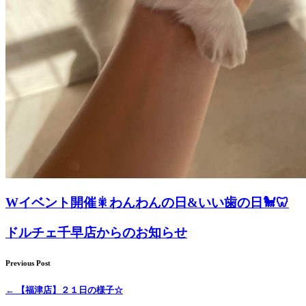
Wイベント開催🎇わんわんの日&いい歯の日🐩🦷
ドルチェ千早店からのお知らせ
Previous Post
←
【福津店】２１日の様子☆