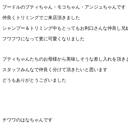
ェ
プードルのプティちゃん・モコちゃん・アンジュちゃんです
（福
仲良くトリミングでご来店頂きました
岡
シャンプー＆トリミング中もとってもお利口さんな仲良し兄
フワフワになって更に可愛くなりました
県
千
プティちゃんたちのお母様から美味しそうな差し入れを頂き
早
スタッフみんなで仲良く分けて頂きたいと思います
店
どうもありがとうございました
／
福
津
チワワのはなちゃんです