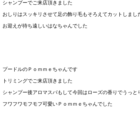
店）
シャンプーでご来店頂きました
｜
おしりはスッキリさせて足の飾り毛もそろえてカットしまし
お迎えが待ち遠しいはなちゃんでした
ペ
ッ
ト
サ
プードルのＰｏｍｍｅちゃんです
トリミングでご来店頂きました
ロ
シャンプー後アロマスパもして今回はローズの香りでうっと
ン・
フワフワモフモフ可愛いＰｏｍｍｅちゃんでした
ペ
ッ