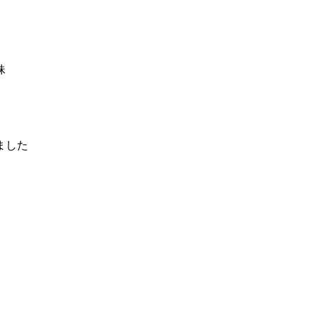
妹
ました