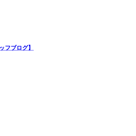
ッフブログ】