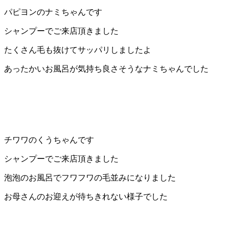
ト
パピヨンのナミちゃんです
ホ
シャンプーでご来店頂きました
テ
たくさん毛も抜けてサッパリしましたよ
ル
あったかいお風呂が気持ち良さそうなナミちゃんでした
チワワのくうちゃんです
シャンプーでご来店頂きました
泡泡のお風呂でフワフワの毛並みになりました
お母さんのお迎えが待ちきれない様子でした