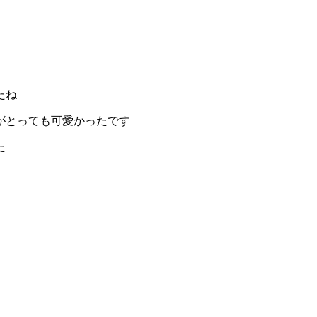
たね
がとっても可愛かったです
た