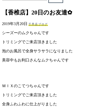
ェ
【香椎店】20日のお友達✿
（福
2019年3月20日
千早店ブログ
岡
シーズーのムクちゃんです
県
トリミングでご来店頂きました
千
泡のお風呂で全身サラサラになりました
美容中もお利口さんなムクちゃんです
早
店
／
ＭＩＸのこてつちゃんです
福
トリミングでご来店頂きました
全身ふわふわに仕上がりました
津