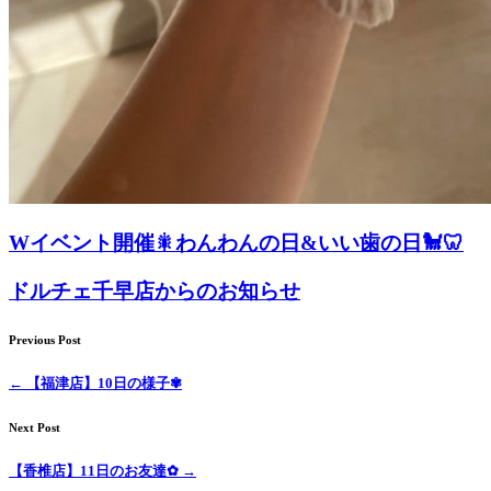
Wイベント開催🎇わんわんの日&いい歯の日🐩🦷
ドルチェ千早店からのお知らせ
Previous Post
←
【福津店】10日の様子✾
Next Post
【香椎店】11日のお友達✿
→