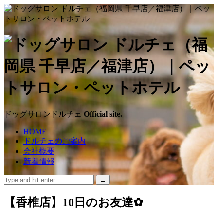
ド
ッ
グ
サ
ドッグサロンドルチェ
Official site.
ロ
HOME
ドルチェのご案内
ン
会社概要
新着情報
ド
ル
【香椎店】10日のお友達✿
チ