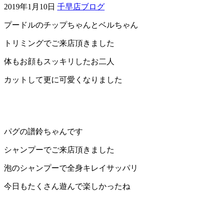
2019年1月10日
千早店ブログ
ェ
プードルのチップちゃんとベルちゃん
（福
トリミングでご来店頂きました
岡
体もお顔もスッキリしたお二人
カットして更に可愛くなりました
県
千
早
パグの譜鈴ちゃんです
店
シャンプーでご来店頂きました
／
泡のシャンプーで全身キレイサッパリ
今日もたくさん遊んで楽しかったね
福
津