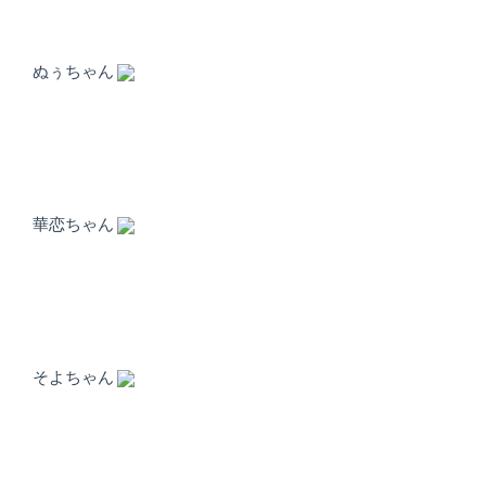
店）
｜
ぬぅちゃん
ペ
ッ
ト
華恋ちゃん
サ
ロ
ン・
ペ
そよちゃん
ッ