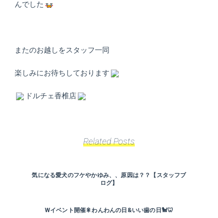
んでした
またのお越しをスタッフ一同
楽しみにお待ちしております
ドルチェ香椎店
Related Posts
気になる愛犬のフケやかゆみ、、原因は？？【スタッフブ
ログ】
Wイベント開催🎇わんわんの日&いい歯の日🐩🦷