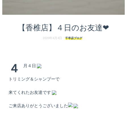
ェ
（福
岡
【香椎店】４日のお友達❤
県
2020年4月4日
千早店ブログ
千
早
４
月４日
店
トリミング＆シャンプーで
／
来てくれたお友達です
福
ご来店ありがとうございました
津