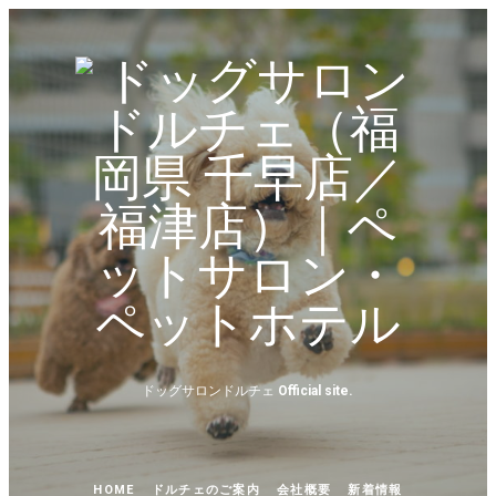
ド
ッ
グ
サ
ロ
ン
ド
ドッグサロンドルチェ
Official site.
ル
チ
HOME
ドルチェのご案内
会社概要
新着情報