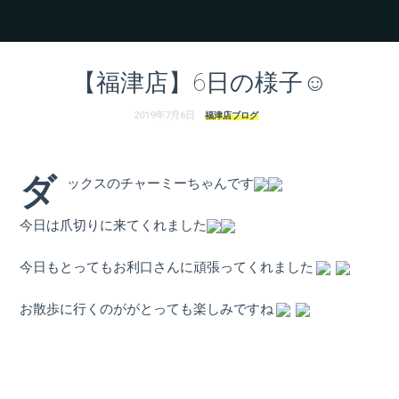
ェ
（福
岡
【福津店】6日の様子☺
県
2019年7月6日
福津店ブログ
千
ダ
ックスのチャーミーちゃんです
早
今日は爪切りに来てくれました
店
今日もとってもお利口さんに頑張ってくれました
／
お散歩に行くのががとっても楽しみですね
福
津