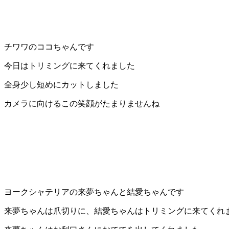
ト
ホ
テ
チワワのココちゃんです
ル
今日はトリミングに来てくれました
全身少し短めにカットしました
カメラに向けるこの笑顔がたまりませんね
ヨークシャテリアの来夢ちゃんと結愛ちゃんです
来夢ちゃんは爪切りに、結愛ちゃんはトリミングに来てくれ