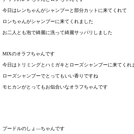
今日はレンちゃんがシャンプーと部分カットに来てくれて
ロンちゃんがシャンプーに来てくれました
お二人とも泡で綺麗に洗って綺麗サッパリしました
MIXのオラフちゃんです
今日はトリミングとハミガキとローズシャンプーに来てくれ
ローズシャンプーでとってもいい香りですね
モヒカンがとってもお似合いなオラフちゃんです
プードルのしょ―ちゃんです