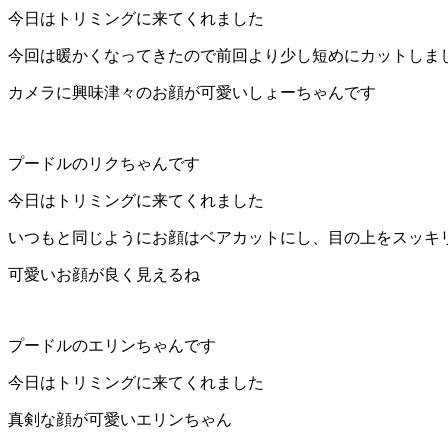
今日はトリミングに来てくれました
今回は暖かくなってきたので前回より少し短めにカットしま
カメラに興味津々のお顔が可愛いしょーちゃんです
プードルのリクちゃんです
今日はトリミングに来てくれました
いつもと同じようにお顔はベアカットにし、目の上をスッキ
可愛いお顔が良く見えるね
プードルのエリンちゃんです
今日はトリミングに来てくれました
真剣な顔が可愛いエリンちゃん