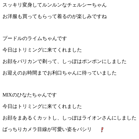
ェ
スッキリ変身してルンルンなチェルシーちゃん
お洋服も買ってもらって着るのが楽しみですね
（福
岡
プードルのライムちゃんです
県
今日はトリミングに来てくれました
千
お顔をバリカンで剃って、しっぽはポンポンにしました
早
お迎えのお時間までお利口ちゃんに待っていました
店
MIXのひなたちゃんです
／
今日はトリミングに来てくれました
福
お顔をまあるくカットし、しっぽはライオンさんにしました
津
ばっちりカメラ目線が可愛い姿をパシリ