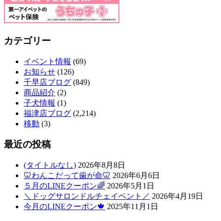
カテゴリー
イベント情報
(69)
お知らせ
(126)
千早店ブログ
(849)
商品紹介
(2)
子犬情報
(1)
福津店ブログ
(2,214)
移動
(3)
最近の投稿
(タイトルなし)
2026年8月8日
🦷わんこだって歯が命🦷
2026年6月6日
５月のLINEクーポン🌈
2026年5月1日
＼ドッグサロンドルチェイベント／
2026年4月19日
今月のLINEクーポン🍁
2025年11月1日