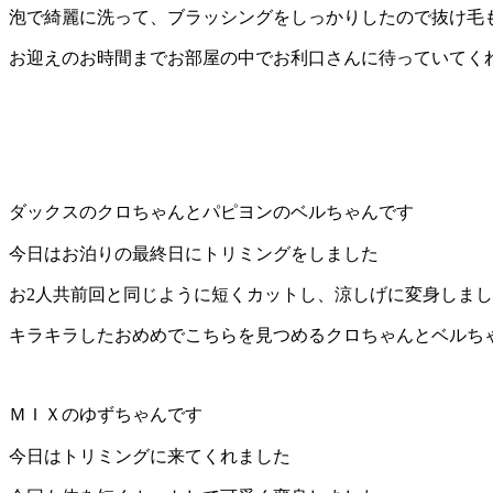
ェ
泡で綺麗に洗って、ブラッシングをしっかりしたので抜け毛
お迎えのお時間までお部屋の中でお利口さんに待っていてく
（福
岡
県
千
ダックスのクロちゃんとパピヨンのベルちゃんです
早
今日はお泊りの最終日にトリミングをしました
お2人共前回と同じように短くカットし、涼しげに変身しま
店
キラキラしたおめめでこちらを見つめるクロちゃんとベルち
／
福
ＭＩＸのゆずちゃんです
津
今日はトリミングに来てくれました