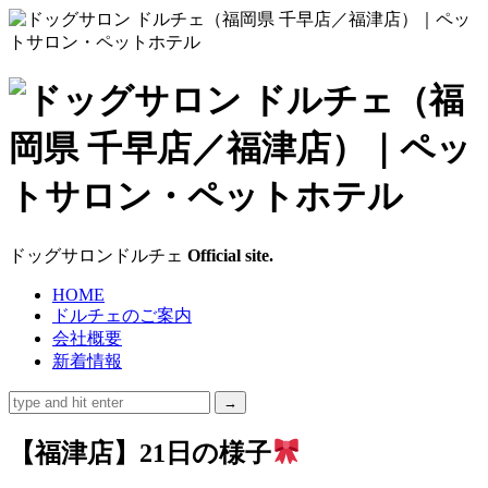
ド
ッ
グ
サ
ドッグサロンドルチェ
Official site.
ロ
HOME
ドルチェのご案内
ン
会社概要
新着情報
ド
ル
【福津店】21日の様子
チ