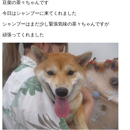
豆柴の茶々ちゃんです
今日はシャンプーに来てくれました
シャンプーはまだ少し緊張気味の茶々ちゃんですが
頑張ってくれました