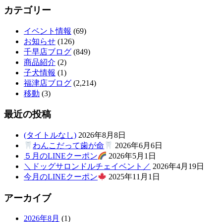
カテゴリー
イベント情報
(69)
お知らせ
(126)
千早店ブログ
(849)
商品紹介
(2)
子犬情報
(1)
福津店ブログ
(2,214)
移動
(3)
最近の投稿
(タイトルなし)
2026年8月8日
わんこだって歯が命
2026年6月6日
５月のLINEクーポン
2026年5月1日
＼ドッグサロンドルチェイベント／
2026年4月19日
今月のLINEクーポン
2025年11月1日
アーカイブ
2026年8月
(1)