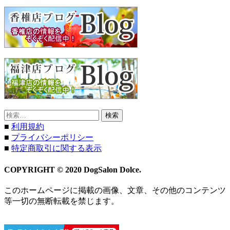
検
索:
■
利用規約
■
プライバシーポリシー
■
特定商取引に関する表示
COPYRIGHT © 2020 DogSalon Dolce.
このホームページに掲載の画像、文章、その他のコンテンツ
等一切の無断転載を禁じます。