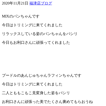
2020年11月21日
福津店ブログ
ェ
MIXのパンちゃんです
（福
今日はトリミングに来てくれました
岡
リラックスしている姿のパンちゃんをパシリ
県
今日もお利口さんに頑張ってくれました
千
早
店
プードルのあんじゅちゃんラフィンちゃんです
／
今日はトリミングに来てくれました
福
二人とももこもこ見変身した姿をパシリ
津
お利口さんに頑張った美でたくさん褒めてもらおうね