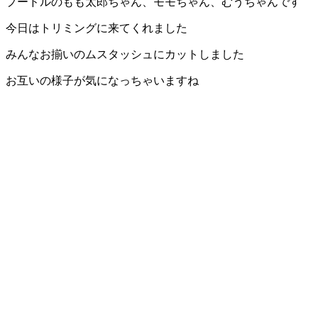
プードルのもも太郎ちゃん、モモちゃん、むうちゃんです
今日はトリミングに来てくれました
みんなお揃いのムスタッシュにカットしました
お互いの様子が気になっちゃいますね