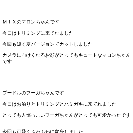
店）
｜
ＭＩＸのマロンちゃんです
ペ
今日はトリミングに来てれました
今回も短く夏バージョンでカットしました
ッ
カメラに向けくれるお顔がとってもキュートなマロンちゃん
ト
です
サ
ロ
プードルのフーガちゃんです
ン・
今日はお泊りとトリミングとハミガキに来てれました
ペ
とっても人懐っこいフーガちゃんがとっても可愛かったです
ッ
今回も可愛くふわふわに変身しました