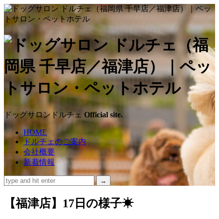
ド
ッ
グ
サ
ドッグサロンドルチェ
Official site.
ロ
HOME
ドルチェのご案内
ン
会社概要
新着情報
ド
ル
【福津店】17日の様子☀
チ