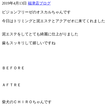
2019年4月13日
福津店ブログ
ェ
ビジョンフリーゼのオスカルちゃんです
（福
今日はトリミングと泥エステとアクアゼオに来てくれました
岡
泥エステをしてとても綺麗に仕上がりました
県
歯もスッキリして嬉しいですね
千
早
ＢＥＦＯＲＥ
店
／
ＡＦＴＲＥ
福
津
柴犬のＣＨＩＲＯちゃんです