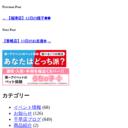
Previous Post
←
【福津店】12日の様子❁❁
Next Post
【香椎店】13日のお友達✿
→
カテゴリー
イベント情報
(68)
お知らせ
(126)
千早店ブログ
(849)
商品紹介
(2)