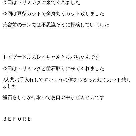
今日はトリミングに来てくれました
店）
今回は豆柴カットで全身丸くカット致しました
｜
美容前のランでは不思議そうに探検していました
ペ
ッ
トイプードルのレオちゃんとルパちゃんです
ト
今日はトリミングと歯石取りに来てくれました
サ
2人共お手入れしやすいように体をつるっと短くカット致し
ました
ロ
歯石もしっかり取ってお口の中がピカピカです
ン・
ペ
ＢＥＦＯＲＥ
ッ