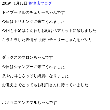
2019年1月12日
福津店ブログ
ェ
トイプードルのチェリーちゃんです
（福
今日はトリミングに来てくれました
岡
今回も手足はふんわりお顔はベアカットに致しました
キラキラした表情が可愛いチェリーちゃんをパシリ
県
千
ダックスのマロンちゃんです
早
今日はシャンプーに来てくれました
店
爪やお耳もさっぱり綺麗になりました
／
お迎えまでとってもお利口さんに待っていました
福
ポメラニアンのマルちゃんです
津