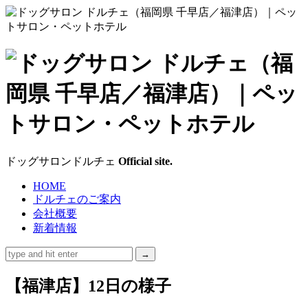
ド
ッ
グ
サ
ドッグサロンドルチェ
Official site.
ロ
HOME
ドルチェのご案内
ン
会社概要
新着情報
ド
ル
【福津店】12日の様子
チ