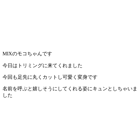
店）
｜
ペ
ッ
MIXのモコちゃんです
ト
今日はトリミングに来てくれました
サ
今回も足先に丸くカットし可愛く変身です
名前を呼ぶと嬉しそうにしてくれる姿にキュンとしちゃいま
ロ
した
ン・
ペ
ッ