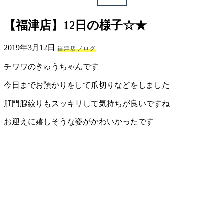
ェ
【福津店】12日の様子☆★
（福
2019年3月12日
福津店ブログ
岡
チワワのきゅうちゃんです
県
今日までお預かりをして爪切りなどをしました
千
肛門腺絞りもスッキリして気持ちが良いですね
お迎えに嬉しそうな姿がかわいかったです
早
店
／
福
津