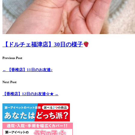
【ドルチェ福津店】30日の様子
Previous Post
←
【香椎店】11日のお友達♪
Next Post
【香椎店】12日のお友達☆★
→