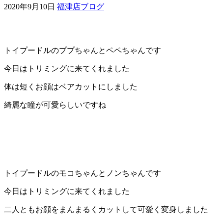
2020年9月10日
福津店ブログ
ェ
（福
トイプードルのププちゃんとペペちゃんです
岡
今日はトリミングに来てくれました
県
体は短くお顔はベアカットにしました
千
綺麗な瞳が可愛らしいですね
早
店
／
トイプードルのモコちゃんとノンちゃんです
福
今日はトリミングに来てくれました
津
二人ともお顔をまんまるくカットして可愛く変身しました