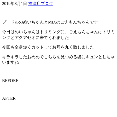
2019年8月1日
福津店ブログ
ェ
（福
プードルのめいちゃんとMIXのごえもんちゃんです
岡
今日はめいちゃんはトリミングに、ごえもんちゃんはトリミ
ングとアクアゼオに来てくれました
県
今回も全身短くカットしてお耳を丸く致しました
千
キラキラしたおめめでこちらを見つめる姿にキュンとしちゃ
いますね
早
店
BEFORE
／
AFTER
福
津