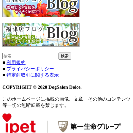
検
索:
■
利用規約
■
プライバシーポリシー
■
特定商取引に関する表示
COPYRIGHT © 2020 DogSalon Dolce.
このホームページに掲載の画像、文章、その他のコンテンツ
等一切の無断転載を禁じます。