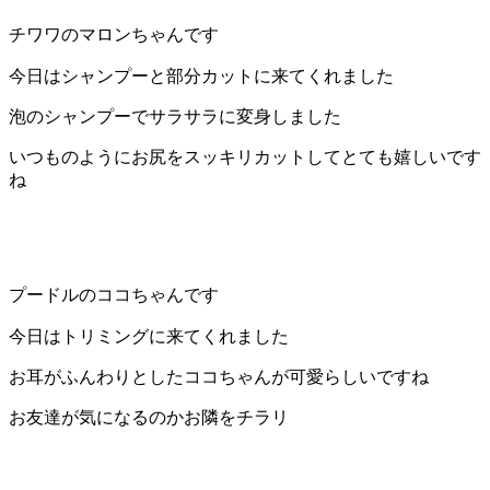
店）
チワワのマロンちゃんです
｜
今日はシャンプーと部分カットに来てくれました
泡のシャンプーでサラサラに変身しました
ペ
いつものようにお尻をスッキリカットしてとても嬉しいです
ッ
ね
ト
サ
プードルのココちゃんです
ロ
今日はトリミングに来てくれました
ン・
お耳がふんわりとしたココちゃんが可愛らしいですね
ペ
お友達が気になるのかお隣をチラリ
ッ