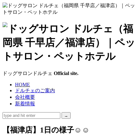
ド
ッ
グ
サ
ドッグサロンドルチェ
Official site.
ロ
HOME
ドルチェのご案内
ン
会社概要
新着情報
ド
ル
【福津店】1日の様子☺☺
チ