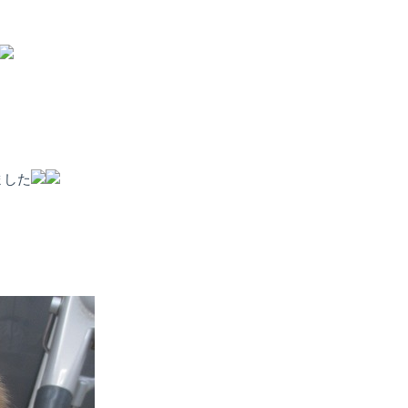
）
ました