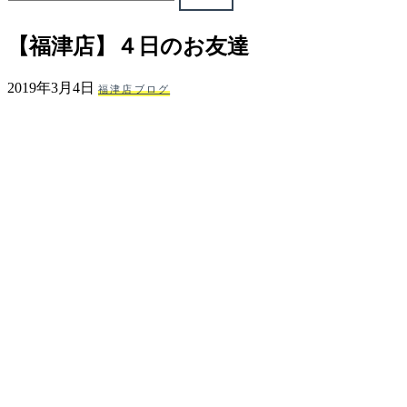
ェ
【福津店】４日のお友達
（福
2019年3月4日
福津店ブログ
岡
県
千
早
店
／
福
津