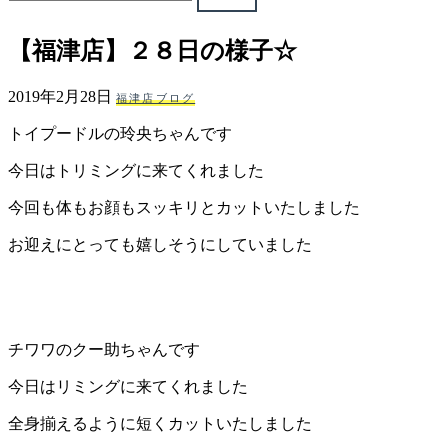
ェ
【福津店】２８日の様子☆
（福
2019年2月28日
福津店ブログ
岡
トイプードルの玲央ちゃんです
県
今日はトリミングに来てくれました
千
今回も体もお顔もスッキリとカットいたしました
お迎えにとっても嬉しそうにしていました
早
店
／
チワワのクー助ちゃんです
福
今日はリミングに来てくれました
全身揃えるように短くカットいたしました
津