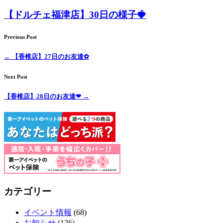
【ドルチェ福津店】30日の様子🍓
Previous Post
←
【香椎店】27日のお友達✿
Next Post
【香椎店】28日のお友達❤
→
カテゴリー
イベント情報
(68)
お知らせ
(126)