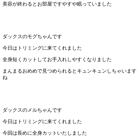
美容が終わるとお部屋ですやすや眠っていました
店）
｜
ペ
ダックスのモグちゃんです
ッ
今日はトリミングに来てくれました
全身短くカットしてお手入れしやすくなりました
ト
まんまるおめめで見つめられるとキュンキュンしちゃいます
サ
ね
ロ
ン・
ダックスのメルちゃんです
ペ
今日はトリミングに来てくれました
ッ
今回は長めに全身カットいたしました