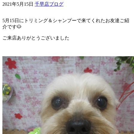
2021年5月15日
千早店ブログ
ェ
5月15日にトリミング＆シャンプーで来てくれたお友達ご紹
（福
介です🐶
岡
ご来店ありがとうございました
県
千
早
店
／
福
津