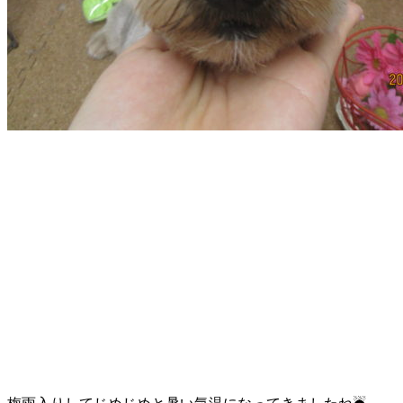
店）
｜
ペ
ッ
ト
サ
ロ
ン・
ペ
ッ