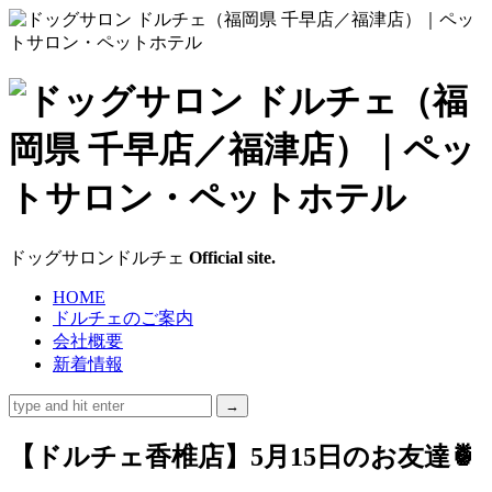
ド
ッ
グ
サ
ドッグサロンドルチェ
Official site.
ロ
HOME
ドルチェのご案内
ン
会社概要
新着情報
ド
ル
【ドルチェ香椎店】5月15日のお友達🍍
チ