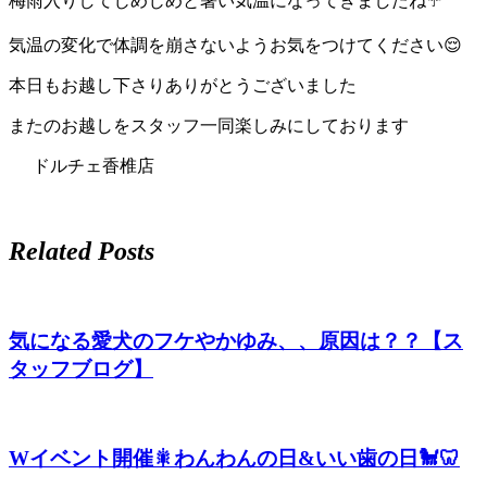
梅雨入りしてじめじめと暑い気温になってきましたね☔
ト
気温の変化で体調を崩さないようお気をつけてください😌
ホ
本日もお越し下さりありがとうございました
テ
またのお越しをスタッフ一同楽しみにしております
ル
ドルチェ香椎店
Related Posts
気になる愛犬のフケやかゆみ、、原因は？？【ス
タッフブログ】
Wイベント開催🎇わんわんの日&いい歯の日🐩🦷