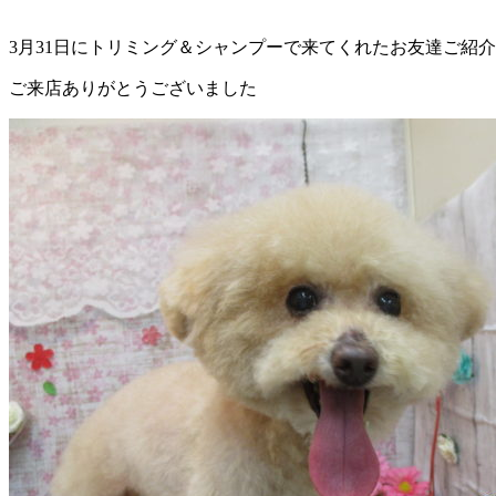
ェ
3月31日にトリミング＆シャンプーで来てくれたお友達ご紹
（福
ご来店ありがとうございました
岡
県
千
早
店
／
福
津