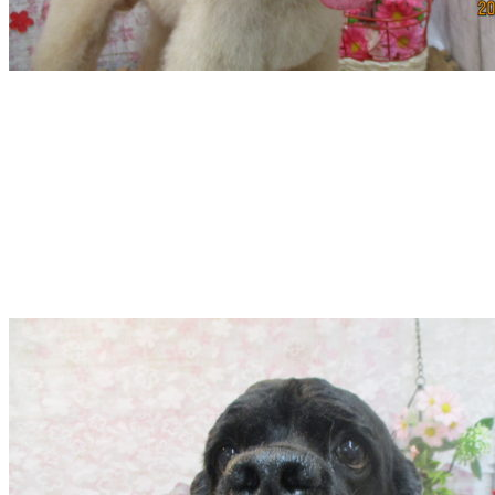
店）
｜
ペ
ッ
ト
サ
ロ
ン・
ペ
ッ