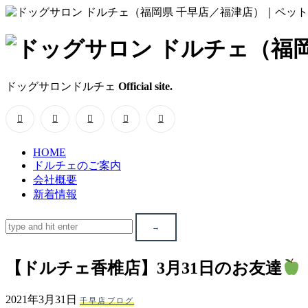
ド
ッ
ドッグサロンドルチェ
Official site.
グ
サ
HOME
ロ
ドルチェのご案内
会社概要
ン
新着情報
ド
ル
【ドルチェ香椎店】3月31日のお友達
チ
2021年3月31日
千早店ブログ