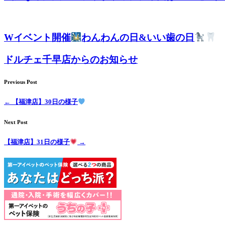
Wイベント開催
わんわんの日&いい歯の日
ドルチェ千早店からのお知らせ
Previous Post
←
【福津店】30日の様子
Next Post
【福津店】31日の様子
→