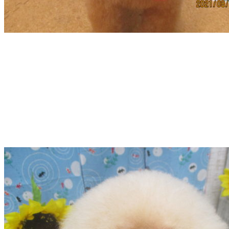
店）
｜
ペ
ッ
ト
サ
ロ
ン・
ペ
ッ