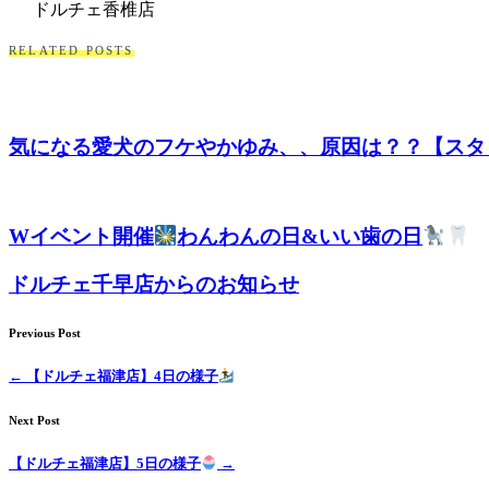
ドルチェ香椎店
RELATED POSTS
気になる愛犬のフケやかゆみ、、原因は？？【スタ
Wイベント開催
わんわんの日&いい歯の日
ドルチェ千早店からのお知らせ
Previous Post
←
【ドルチェ福津店】4日の様子
Next Post
【ドルチェ福津店】5日の様子
→