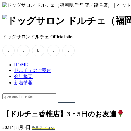
ド
ッ
ドッグサロンドルチェ
Official site.
グ
サ
HOME
ロ
ドルチェのご案内
会社概要
ン
新着情報
ド
ル
【ドルチェ香椎店】3・5日のお友達
チ
2021年8月5日
千早店ブログ