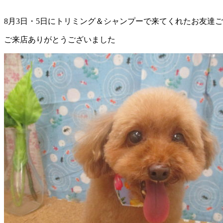
ェ
8月3日・5日にトリミング＆シャンプーで来てくれたお友達
（福
ご来店ありがとうございました
岡
県
千
早
店
／
福
津