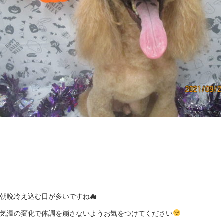
ペ
ッ
ト
サ
ロ
ン・
ペ
ッ
ト
ホ
朝晩冷え込む日が多いですね☁
テ
気温の変化で体調を崩さないようお気をつけてください