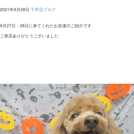
（福
2021年9月28日
千早店ブログ
岡
9月27日・28日に来てくれたお友達のご紹介です
県
ご来店ありがとうございました
千
早
店
／
福
津
店）
｜