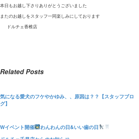
ル
本日もお越し下さりありがとうございました
またのお越しをスタッフ一同楽しみにしております
ドルチェ香椎店
Related Posts
気になる愛犬のフケやかゆみ、、原因は？？【スタッフブロ
グ】
Wイベント開催
わんわんの日&いい歯の日