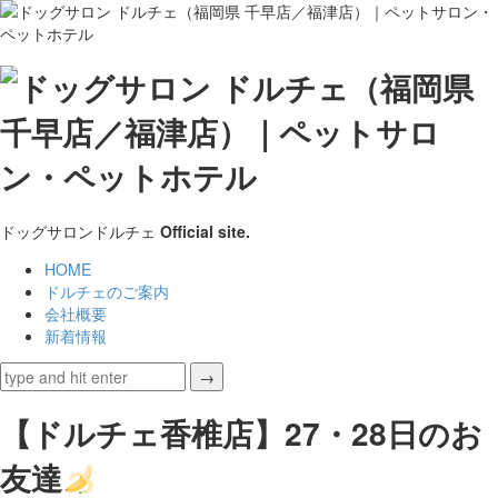
ド
ッ
グ
サ
ドッグサロンドルチェ
Official site.
ロ
HOME
ドルチェのご案内
ン
会社概要
新着情報
ド
ル
【ドルチェ香椎店】27・28日のお
チ
友達
ェ