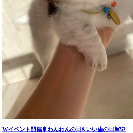
Wイベント開催🎇わんわんの日&いい歯の日🐩🦷