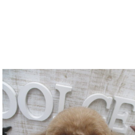
店）
｜
ペ
ッ
ト
サ
ロ
ン・
ペ
ッ