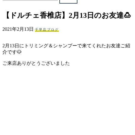
ェ
【ドルチェ香椎店】2月13日のお友達🍮
（福
2021年2月13日
千早店ブログ
岡
2月13日にトリミング＆シャンプーで来てくれたお友達ご紹
県
介です🐶
千
ご来店ありがとうございました
早
店
／
福
津