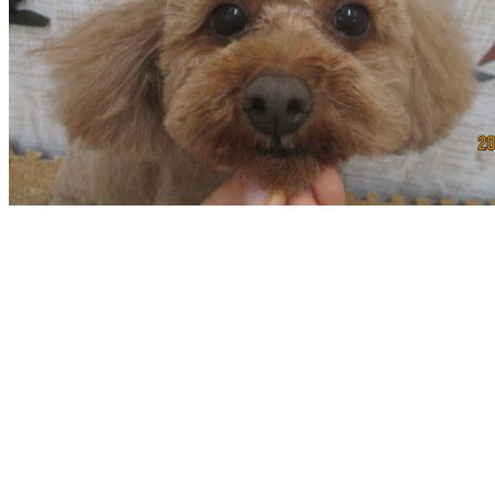
ト
ホ
テ
ル