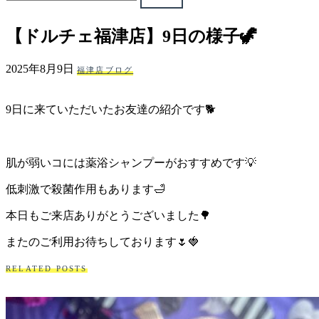
ェ
【ドルチェ福津店】9日の様子🦖
（福
2025年8月9日
福津店ブログ
岡
9日に来ていただいたお友達の紹介です🐕
県
千
肌が弱いコには薬浴シャンプーがおすすめです💡
早
低刺激で殺菌作用もあります🛁
店
本日もご来店ありがとうございました🌳
／
またのご利用お待ちしております🌷🍓
RELATED POSTS
福
津