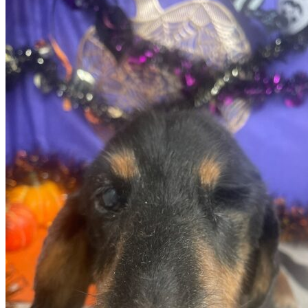
店）
｜
ペ
ッ
ト
サ
ロ
ン・
ペ
ッ