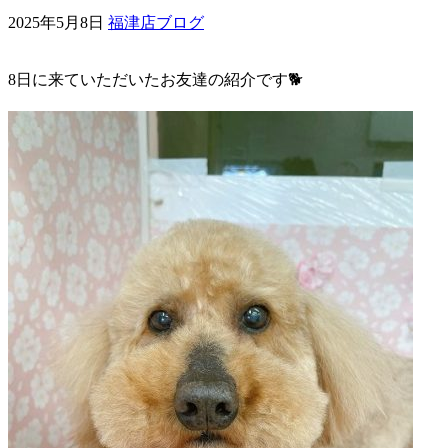
2025年5月8日
福津店ブログ
ェ
（福
8日に来ていただいたお友達の紹介です🐕
岡
県
千
早
店
／
福
津