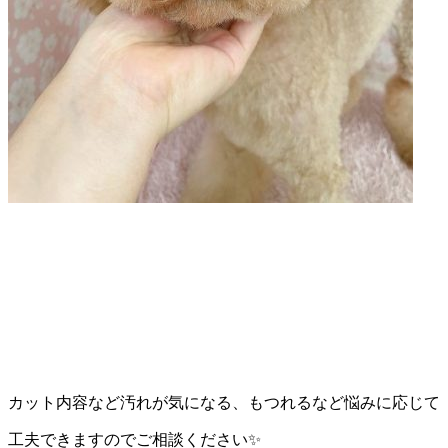
店）
｜
ペ
ッ
ト
サ
ロ
ン・
ペ
カット内容など汚れが気になる、もつれるなど悩みに応じて
ッ
工夫できますのでご相談ください✨