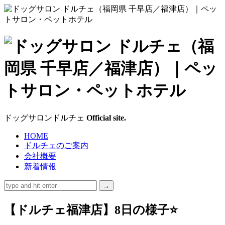
ド
ッ
グ
サ
ドッグサロンドルチェ
Official site.
ロ
HOME
ドルチェのご案内
ン
会社概要
新着情報
ド
ル
【ドルチェ福津店】8日の様子⭐
チ