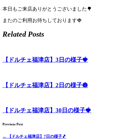
ト
本日もご来店ありがとうございました🌳
ホ
またのご利用お待ちしております🍓
テ
Related Posts
ル
【ドルチェ福津店】3日の様子🍓
【ドルチェ福津店】2日の様子🎃
【ドルチェ福津店】30日の様子🍓
Previous Post
←
【ドルチェ福津店】7日の様子🎵