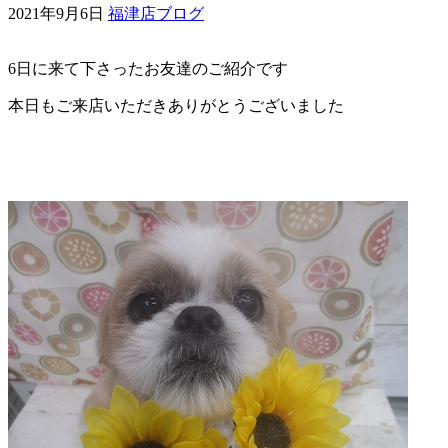
2021年9月6日
福津店ブログ
ェ
6日に来て下さったお友達のご紹介です
（福
本日もご来店いただきありがとうございました
岡
県
千
早
店
／
福
津