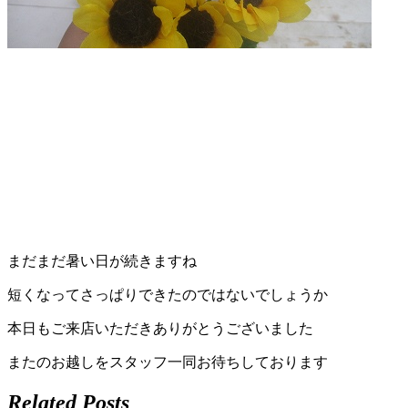
店）
｜
ペ
ッ
ト
サ
ロ
まだまだ暑い日が続きますね
短くなってさっぱりできたのではないでしょうか
ン・
本日もご来店いただきありがとうございました
ペ
またのお越しをスタッフ一同お待ちしております
ッ
Related Posts