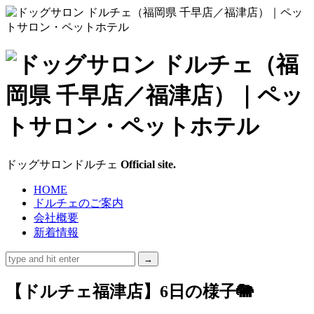
ド
ッ
グ
サ
ドッグサロンドルチェ
Official site.
ロ
HOME
ドルチェのご案内
ン
会社概要
新着情報
ド
ル
【ドルチェ福津店】6日の様子🐘
チ