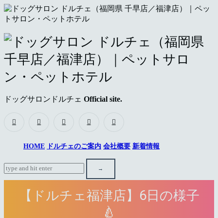
ド
ッ
グ
サ
ドッグサロンドルチェ
Official site.
ロ
ン
ド
HOME
ドルチェのご案内
会社概要
新着情報
ル
チ
【ドルチェ福津店】6日の様子
ェ
🍐
（福