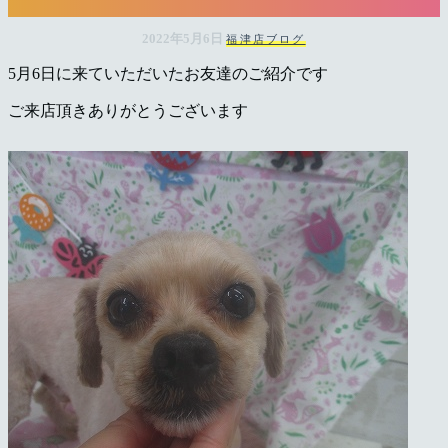
岡
2022年5月6日
福津店ブログ
県
5月6日に来ていただいたお友達のご紹介です
千
ご来店頂きありがとうございます
早
店
／
福
津
店）
｜
ペ
ッ