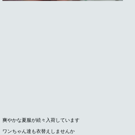
ト
サ
ロ
ン・
ペ
ッ
ト
ホ
テ
ル
爽やかな夏服が続々入荷しています
ワンちゃん達も衣替えしませんか