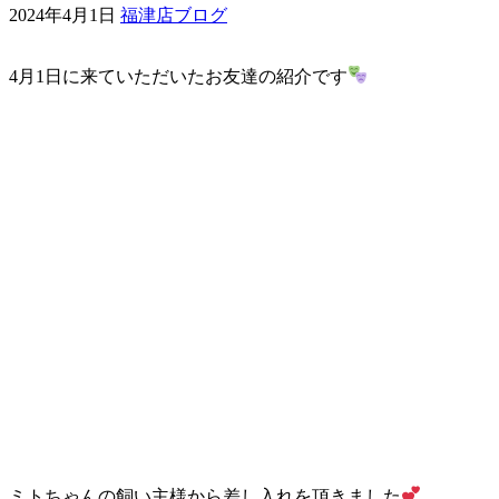
2024年4月1日
福津店ブログ
ェ
4月1日に来ていただいたお友達の紹介です
（福
岡
県
千
早
店
／
福
津
ミトちゃんの飼い主様から差し入れを頂きました