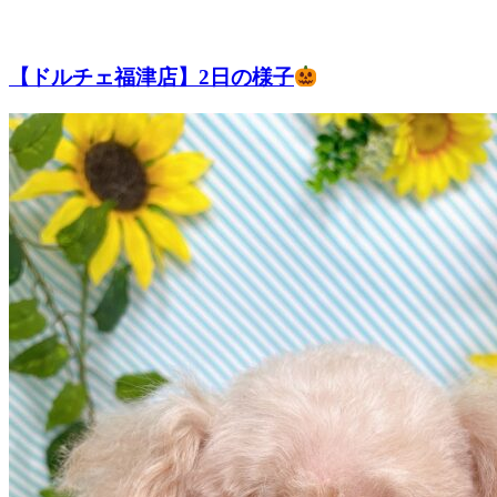
ト
ホ
【ドルチェ福津店】2日の様子
テ
ル