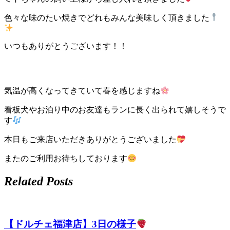
店）
色々な味のたい焼きでどれもみんな美味しく頂きました
｜
いつもありがとうございます！！
ペ
ッ
気温が高くなってきていて春を感じますね
ト
看板犬やお泊り中のお友達もランに長く出られて嬉しそうで
す
サ
本日もご来店いただきありがとうございました
ロ
またのご利用お待ちしております
ン・
Related Posts
ペ
ッ
【ドルチェ福津店】3日の様子