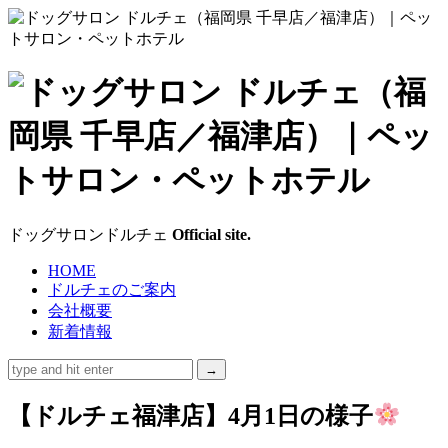
ド
ッ
グ
サ
ドッグサロンドルチェ
Official site.
ロ
HOME
ドルチェのご案内
ン
会社概要
新着情報
ド
ル
【ドルチェ福津店】4月1日の様子
チ