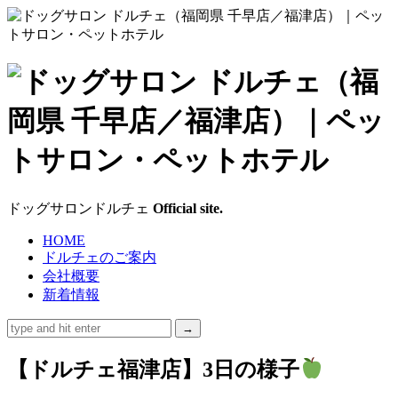
ド
ッ
グ
サ
ドッグサロンドルチェ
Official site.
ロ
HOME
ドルチェのご案内
ン
会社概要
新着情報
ド
ル
【ドルチェ福津店】3日の様子
チ