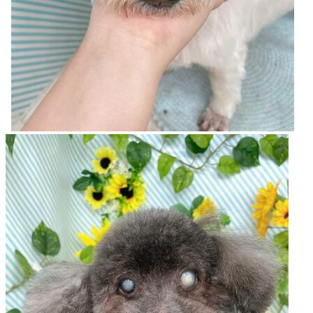
店）
｜
ペ
ッ
ト
サ
ロ
ン・
ペ
ッ