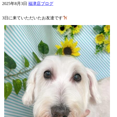
2025年8月3日
福津店ブログ
ェ
3日に来ていただいたお友達です
（福
岡
県
千
早
店
／
福
津