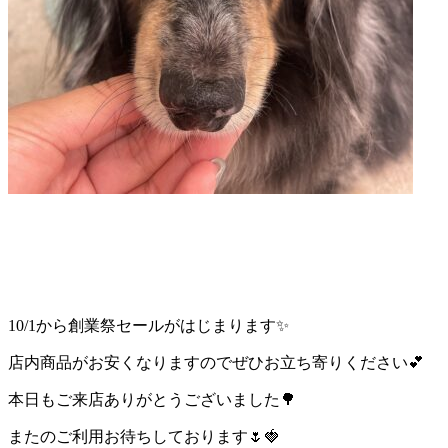
店）
｜
ペ
ッ
ト
サ
ロ
10/1から創業祭セールがはじまります✨
ン・
店内商品がお安くなりますのでぜひお立ち寄りください💕
ペ
本日もご来店ありがとうございました🌳
ッ
またのご利用お待ちしております🌷🍓