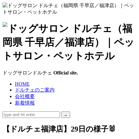
ド
ッ
グ
サ
ドッグサロンドルチェ
Official site.
ロ
HOME
ドルチェのご案内
ン
会社概要
新着情報
ド
ル
【ドルチェ福津店】29日の様子🐰
チ