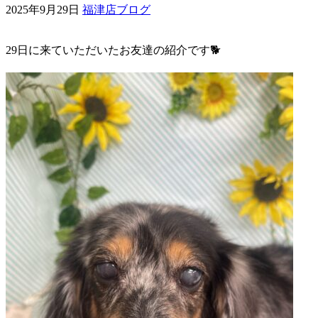
2025年9月29日
福津店ブログ
ェ
29日に来ていただいたお友達の紹介です🐕
（福
岡
県
千
早
店
／
福
津