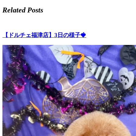
ト
Related Posts
ホ
テ
【ドルチェ福津店】3日の様子🍓
ル