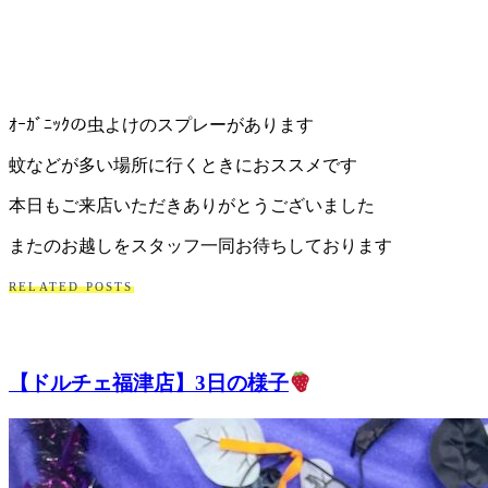
ト
ホ
テ
ｵｰｶﾞﾆｯｸの虫よけのスプレーがあります
ル
蚊などが多い場所に行くときにおススメです
本日もご来店いただきありがとうございました
またのお越しをスタッフ一同お待ちしております
RELATED POSTS
【ドルチェ福津店】3日の様子