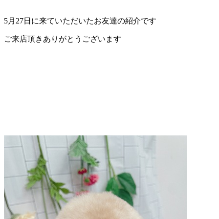
ェ
5月27日に来ていただいたお友達の紹介です
（福
ご来店頂きありがとうございます
岡
県
千
早
店
／
福
津