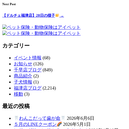
Next Post
【ドルチェ福津店】28日の様子
→
カテゴリー
イベント情報
(68)
お知らせ
(126)
千早店ブログ
(849)
商品紹介
(2)
子犬情報
(1)
福津店ブログ
(2,214)
移動
(3)
最近の投稿
わんこだって歯が命
2026年6月6日
５月のLINEクーポン
2026年5月1日