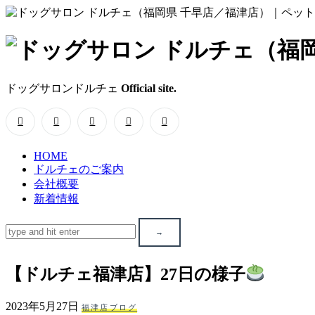
ド
ッ
ドッグサロンドルチェ
Official site.
グ
サ
HOME
ロ
ドルチェのご案内
会社概要
ン
新着情報
ド
ル
【ドルチェ福津店】27日の様子
チ
2023年5月27日
福津店ブログ