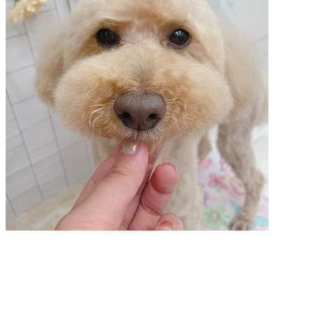
店）
｜
ペ
ッ
ト
サ
ロ
ン・
ペ
ッ