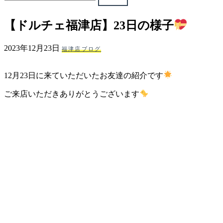
ェ
【ドルチェ福津店】23日の様子
（福
2023年12月23日
福津店ブログ
岡
12月23日に来ていただいたお友達の紹介です
県
ご来店いただきありがとうございます
千
早
店
／
福
津