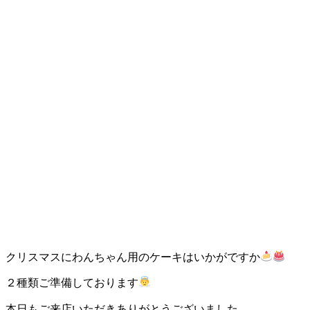
店）
｜
ペ
ッ
ト
サ
ロ
ン・
クリスマスにわんちゃん用のケーキはいかがですか
ペ
２種類ご準備しております
ッ
本日もご来店いただきありがとうございました