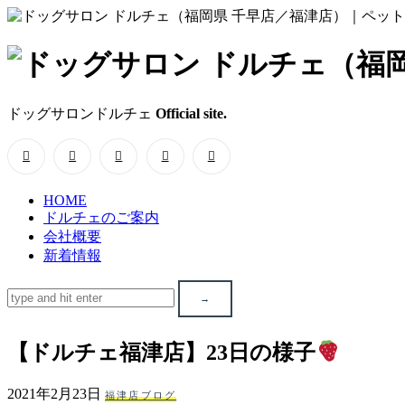
ド
ッ
ドッグサロンドルチェ
Official site.
グ
サ
HOME
ロ
ドルチェのご案内
会社概要
ン
新着情報
ド
ル
【ドルチェ福津店】23日の様子
チ
2021年2月23日
福津店ブログ