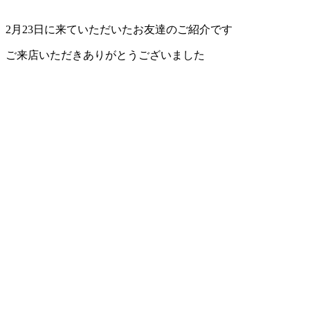
ェ
2月23日に来ていただいたお友達のご紹介です
（福
ご来店いただきありがとうございました
岡
県
千
早
店
／
福
津